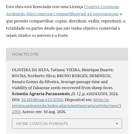
Esta obra está licenciada com uma Licença
Creative Commons
Atribuição-NãoComercial-CompartilhaIgual 4.0 Internacional
, o
que permite compartilhar, copiar, distribuir, exibir, reproduzir, a
totalidade ou partes desde que não tenha objetivo comercial e
sejam citados os autores e a fonte.
HOW TO CITE
OLIVEIRA DA SILVA, Tatiana; VIEIRA, Henrique Duarte;
ROCHA, Norberto Silva; BRUNO BORGES; DEMINICIS,
Renata Gomes da Silveira. Average passage time and
viability of Fabaceae seeds recovered from sheep feces.
Scientia Agraria Paranaensis
,
[S. l.]
, p. e202432501, 2024.
DOI:
10.18188/sap.v23.32501
. Disponível em:
https://e-
revista.unioeste.br/index.php/scientiaagraria/article/view/3
2501
. Acesso em: 10 aug. 2026.
MORE CITATION FORMATS