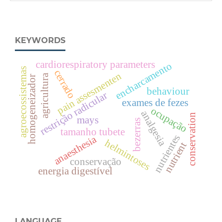
KEYWORDS
cardiorespiratory parameters
encharcamento
agroecossistemas
cerrado
pain assesmenten
agricultura
homogeneizador
behaviour
restrição radicular
exames de fezes
ocupação
analgesia
conservation
mays
bezerras
tamanho tubete
nutrientes
anaesthesia
helmintoses
nutrient
conservação
energia digestível
LANGUAGE