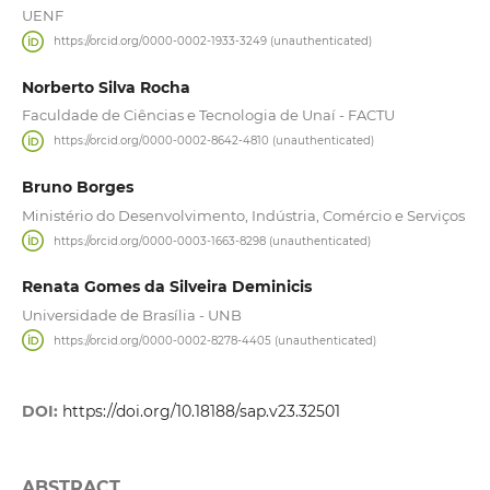
UENF
https://orcid.org/0000-0002-1933-3249 (unauthenticated)
Norberto Silva Rocha
Faculdade de Ciências e Tecnologia de Unaí - FACTU
https://orcid.org/0000-0002-8642-4810 (unauthenticated)
Bruno Borges
Ministério do Desenvolvimento, Indústria, Comércio e Serviços
https://orcid.org/0000-0003-1663-8298 (unauthenticated)
Renata Gomes da Silveira Deminicis
Universidade de Brasília - UNB
https://orcid.org/0000-0002-8278-4405 (unauthenticated)
DOI:
https://doi.org/10.18188/sap.v23.32501
ABSTRACT