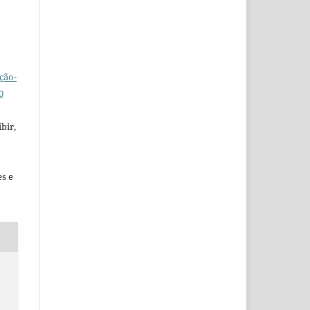
ção-
0
bir,
es e