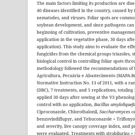
The main factors limiting its production are dis
40 diseases identified in the country, caused by 
nematodes, and viruses. Foliar spots are commo
soybean development, and since pathogens can 
beginning of cultivation, preventive manageme
application in the vegetative phase, 30 days aft
application). This study aims to evaluate the effe
fungicides from the chemical groups triazoles, st
biological control in controlling foliar spots thr
methodology followed the recommendations of t
Agricultura, Pecuária e Abastecimento (MAPA-Br
Normative Instruction No. 13 of 2011, with a r
(DBC), 7 treatments, and 5 replications, totaling
applied 30 days after sowing at the V3 phenologi
control with no application,
Bacillus amyloliquef
Ciproconazole, Chlorothalonil,
Saccharomyces ce
benzovindiflupyr, and Tebuconazole + Trifloxys
and severity, live canopy coverage index, and p
were evaluated. Treatments with strobilurins + t