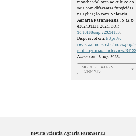
manchas foliares no cultivo da
soja com diferentes fungicidas
na aplicação zero.
Scientia
Agraria Paranaensis
,
[S. l.]
, p.
e202434133, 2024. DOI:
10.18188/sap.v23.34133
.
Disponível em:
https://e-
revista.unioeste.br/index.php/s
ientiaagraria/article/view/3413
Acesso em: 8 aug. 2026.
MORE CITATION
FORMATS
Revista Scientia Agraria Paranaensis