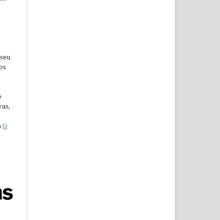
 seu
os
u
e
vas,
a
O