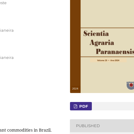
este
ianeira
ianeira
PDF
PUBLISHED
ant commodities in Brazil.