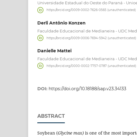
Universidade Estadual do Oeste do Paraná - Unio
https://orcid.org/0009-0002-7626-0565 (unauthenticated)
Derli Antônio Konzen
Faculdade Educacional de Medianeira - UDC Med
https://orcid.org/0009-0006-7694-5942 (unauthenticated)
Danielle Mattei
Faculdade Educacional de Medianeira - UDC Med
https://orcid.org/0000-0002-7757-0787 (unauthenticated)
DOI:
https://doi.org/10.18188/sap.v23.34133
ABSTRACT
Soybean (
Glycine max)
is one of the most import