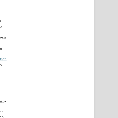
a
s:
rais
ho
tion
do
não-
car
omo