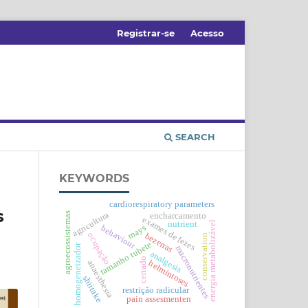
Registrar-se
Acesso
SEARCH
KEYWORDS
cardiorespiratory parameters
s
agricultura
agroecossistemas
encharcamento
exames de fezes
energia metabolizável
nutrient
mays
behaviour
ocupação
bezerras
conservation
tamanho tubete
homogeneizador
macronutrientes
analgesia
cerrado
anaesthesia
helmintoses
shiitake
restrição radicular
pain assesmenten