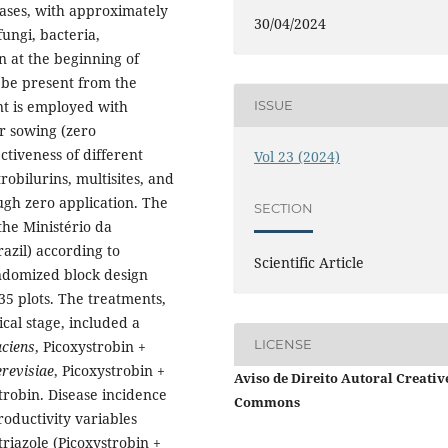
eases, with approximately
30/04/2024
fungi, bacteria,
n at the beginning of
be present from the
ISSUE
nt is employed with
er sowing (zero
ctiveness of different
Vol 23 (2024)
robilurins, multisites, and
ough zero application. The
SECTION
he Ministério da
azil) according to
Scientific Article
andomized block design
 35 plots. The treatments,
cal stage, included a
LICENSE
aciens
, Picoxystrobin +
revisiae
, Picoxystrobin +
Aviso de Direito Autoral Creativ
trobin. Disease incidence
Commons
roductivity variables
riazole (Picoxystrobin +