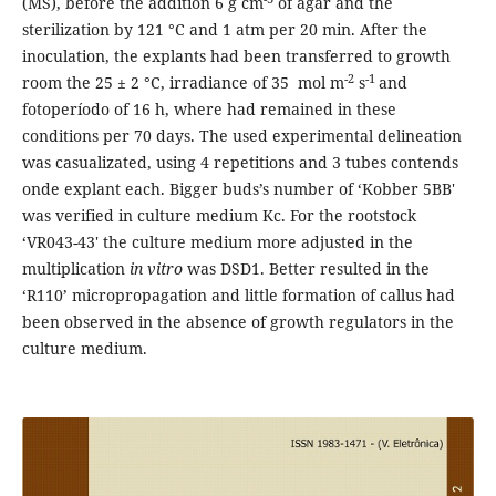
(MS), before the addition 6 g cm
of agar and the
sterilization by 121 °C and 1 atm per 20 min. After the
inoculation, the explants had been transferred to growth
-2
-1
room the 25 ± 2 °C, irradiance of 35 mol m
s
and
fotoperíodo of 16 h, where had remained in these
conditions per 70 days. The used experimental delineation
was casualizated, using 4 repetitions and 3 tubes contends
onde explant each. Bigger buds’s number of ‘Kobber 5BB'
was verified in culture medium Kc. For the rootstock
‘VR043-43' the culture medium more adjusted in the
multiplication
in vitro
was DSD1. Better resulted in the
‘R110’ micropropagation and little formation of callus had
been observed in the absence of growth regulators in the
culture medium.