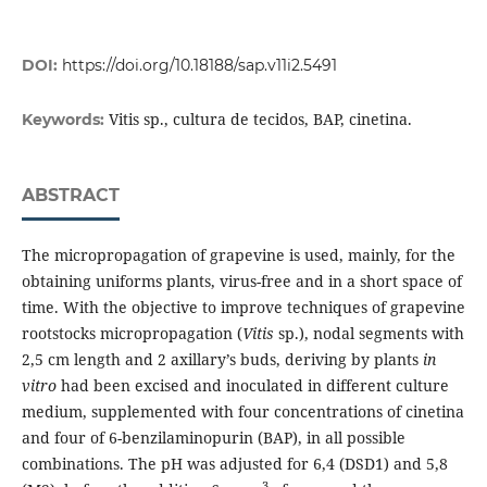
DOI:
https://doi.org/10.18188/sap.v11i2.5491
Vitis sp., cultura de tecidos, BAP, cinetina.
Keywords:
ABSTRACT
The micropropagation of grapevine is used, mainly, for the
obtaining uniforms plants, virus-free and in a short space of
time. With the objective to improve techniques of grapevine
rootstocks micropropagation (
Vitis
sp.), nodal segments with
2,5 cm length and 2 axillary’s buds, deriving by plants
in
vitro
had been excised and inoculated in different culture
medium, supplemented with four concentrations of cinetina
and four of 6-benzilaminopurin (BAP), in all possible
combinations. The pH was adjusted for 6,4 (DSD1) and 5,8
-3