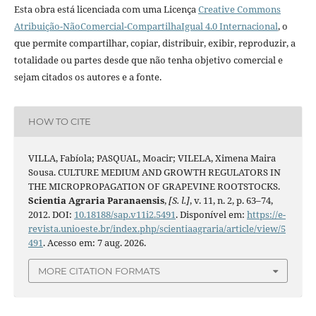
Esta obra está licenciada com uma Licença
Creative Commons
Atribuição-NãoComercial-CompartilhaIgual 4.0 Internacional
, o
que permite compartilhar, copiar, distribuir, exibir, reproduzir, a
totalidade ou partes desde que não tenha objetivo comercial e
sejam citados os autores e a fonte.
HOW TO CITE
VILLA, Fabíola; PASQUAL, Moacir; VILELA, Ximena Maira
Sousa. CULTURE MEDIUM AND GROWTH REGULATORS IN
THE MICROPROPAGATION OF GRAPEVINE ROOTSTOCKS.
Scientia Agraria Paranaensis
,
[S. l.]
, v. 11, n. 2, p. 63–74,
2012. DOI:
10.18188/sap.v11i2.5491
. Disponível em:
https://e-
revista.unioeste.br/index.php/scientiaagraria/article/view/5
491
. Acesso em: 7 aug. 2026.
MORE CITATION FORMATS