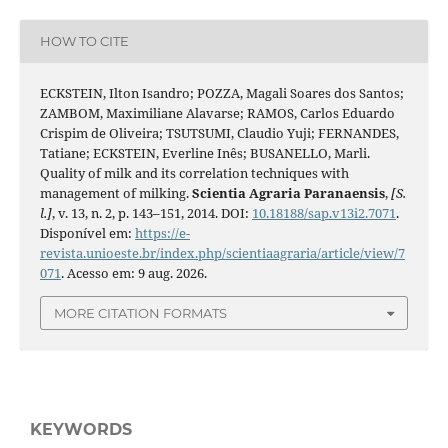
HOW TO CITE
ECKSTEIN, Ilton Isandro; POZZA, Magali Soares dos Santos;
ZAMBOM, Maximiliane Alavarse; RAMOS, Carlos Eduardo
Crispim de Oliveira; TSUTSUMI, Claudio Yuji; FERNANDES,
Tatiane; ECKSTEIN, Everline Inês; BUSANELLO, Marli.
Quality of milk and its correlation techniques with
management of milking.
Scientia Agraria Paranaensis
,
[S.
l.]
, v. 13, n. 2, p. 143–151, 2014. DOI:
10.18188/sap.v13i2.7071
.
Disponível em:
https://e-
revista.unioeste.br/index.php/scientiaagraria/article/view/7
071
. Acesso em: 9 aug. 2026.
MORE CITATION FORMATS
KEYWORDS