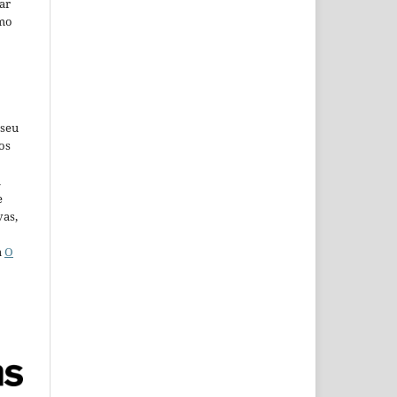
car
omo
 seu
os
u
e
vas,
a
O