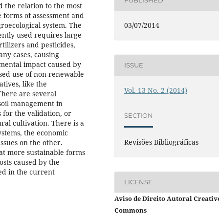
PUBLISHED
 the relation to the most
he forms of assessment and
03/07/2014
groecological system. The
ently used requires large
tilizers and pesticides,
any cases, causing
nmental impact caused by
ISSUE
ased use of non-renewable
tives, like the
Vol. 13 No. 2 (2014)
There are several
t soil management in
for the validation, or
SECTION
al cultivation. There is a
ystems, the economic
Revisões Bibliográficas
ssues on the other.
at more sustainable forms
costs caused by the
ed in the current
LICENSE
Aviso de Direito Autoral Creativ
Commons