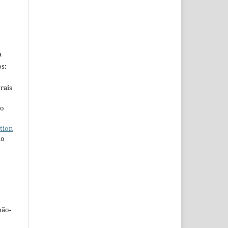
a
s:
rais
ho
tion
do
não-