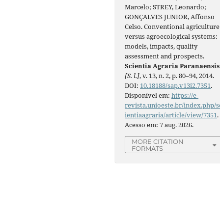
Marcelo; STREY, Leonardo;
GONÇALVES JUNIOR, Affonso
Celso. Conventional agriculture
versus agroecological systems:
models, impacts, quality
assessment and prospects.
Scientia Agraria Paranaensis
[S. l.]
, v. 13, n. 2, p. 80–94, 2014.
DOI:
10.18188/sap.v13i2.7351
.
Disponível em:
https://e-
revista.unioeste.br/index.php/s
ientiaagraria/article/view/7351
.
Acesso em: 7 aug. 2026.
MORE CITATION
FORMATS