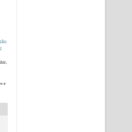
ção-
0
bir,
es e