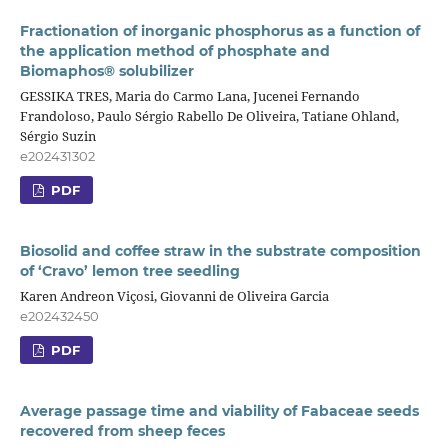
Fractionation of inorganic phosphorus as a function of
the application method of phosphate and
Biomaphos® solubilizer
GESSIKA TRES, Maria do Carmo Lana, Jucenei Fernando
Frandoloso, Paulo Sérgio Rabello De Oliveira, Tatiane Ohland,
Sérgio Suzin
e202431302
PDF
Biosolid and coffee straw in the substrate composition
of ‘Cravo’ lemon tree seedling
Karen Andreon Viçosi, Giovanni de Oliveira Garcia
e202432450
PDF
Average passage time and viability of Fabaceae seeds
recovered from sheep feces