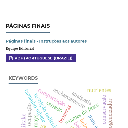
PÁGINAS FINAIS
Páginas finais - Instruções aos autores
Equipe Editorial
PDF (PORTUGUESE (BRAZIL))
KEYWORDS
encharcamento
compactação
nutrientes
tamanho tubete
analgesia
restrição radicular
conservação
homogeneizador
cerrado
exames de fezes
ocupação
bezerras
shiitake
mays