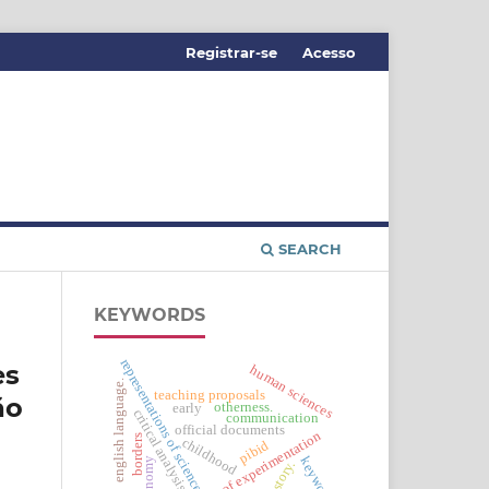
Registrar-se
Acesso
SEARCH
KEYWORDS
representations of science
es
human sciences
english language.
teaching proposals
ão
otherness.
early
critical analysis
communication
official documents
role of experimentation
borders
childhood
pibid
keywords
autonomy
history.