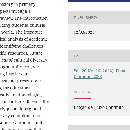
 history in primary
spects through a
PUBLISHED
review. The introduction
lding students' cultural
ed world. The literature
12/03/2026
ical analysis of academic
 identifying challenges
cific resources. Future
ISSUE
ss of cultural diversity
oughout the text, we
Vol. 20 No. 36 (2026): Fluxo
ing barriers and
Contínuo 2026
 past and present. We
g for educators,
SECTION
ovative methodologies,
 conclusion reiterates the
Edição de Fluxo Contínuo
vely promote regional
cessary commitment of
 a more authentic and
s by emphasizing that