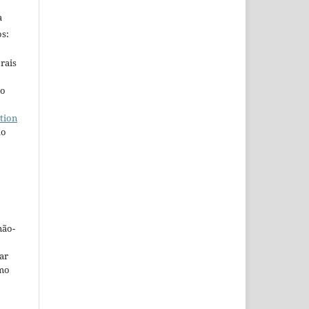
a
s:
rais
ho
tion
do
não-
car
omo