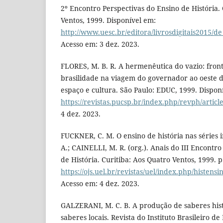
2º Encontro Perspectivas do Ensino de História.
Ventos, 1999. Disponível em:
http://www.uesc.br/editora/livrosdigitais2015/d
Acesso em: 3 dez. 2023.
FLORES, M. B. R. A hermenêutica do vazio: front
brasilidade na viagem do governador ao oeste de 
espaço e cultura. São Paulo: EDUC, 1999. Dispon
https://revistas.pucsp.br/index.php/revph/articl
4 dez. 2023.
FUCKNER, C. M. O ensino de história nas séries i
A.; CAINELLI, M. R. (org.). Anais do III Encontr
de História. Curitiba: Aos Quatro Ventos, 1999. p
https://ojs.uel.br/revistas/uel/index.php/histensi
Acesso em: 4 dez. 2023.
GALZERANI, M. C. B. A produção de saberes histó
saberes locais. Revista do Instituto Brasileiro de