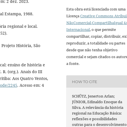
em: 2 dez. 2023.
Esta obra está licenciada com uma
ial Estampa, 1988.
Licença
Creative Commons Atribui
NãoComercial-CompartilhaIgual 4.
ia regional e local.
Internacional
, o que permite
52).
compartilhar, copiar, distribuir, exi
reproduzir, a totalidade ou partes
 Projeto História, São
desde que não tenha objetivo
comercial e sejam citados os autor
a fonte.
l: ensino de história e
R. (org.). Anais do III
ritiba: Aos Quatro Ventos,
HOW TO CITE
node/2245
. Acesso em: 4
SCHÜTZ, Jenerton Arlan;
JÚNIOR, Edinaldo Enoque da
Silva. A relevância da história
regional na Educação Básica:
reflexões e possibilidades
outras para o desenvolvimento