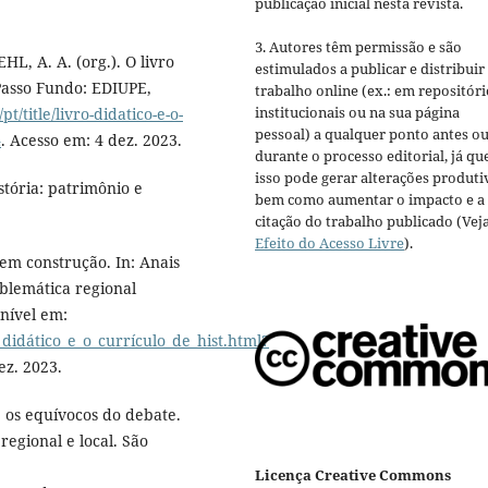
publicação inicial nesta revista.
3. Autores têm permissão e são
HL, A. A. (org.). O livro
estimulados a publicar e distribuir
 Passo Fundo: EDIUPE,
trabalho online (ex.: em repositóri
institucionais ou na sua página
t/title/livro-didatico-e-o-
pessoal) a qualquer ponto antes o
4
. Acesso em: 4 dez. 2023.
durante o processo editorial, já qu
isso pode gerar alterações produti
tória: patrimônio e
bem como aumentar o impacto e a
citação do trabalho publicado (Vej
Efeito do Acesso Livre
).
em construção. In: Anais
oblemática regional
onível em:
_didático_e_o_currículo_de_hist.html?
ez. 2023.
 os equívocos do debate.
regional e local. São
Licença Creative Commons