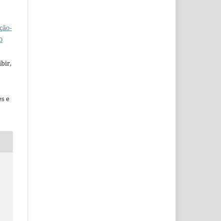
ção-
0
bir,
es e