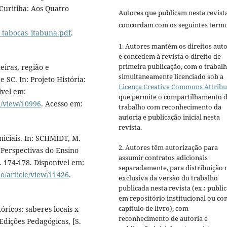
 Curitiba: Aos Quatro
Autores que publicam nesta revist
concordam com os seguintes termo
e_tabocas_itabuna.pdf
.
1. Autores mantém os direitos auto
e concedem à revista o direito de
primeira publicação, com o trabal
eiras, região e
simultaneamente licenciado sob a
SC. In: Projeto História:
Licença Creative Commons Attribu
ível em:
que permite o compartilhamento 
e/view/10996
. Acesso em:
trabalho com reconhecimento da
autoria e publicação inicial nesta
revista.
niciais. In: SCHMIDT, M.
2. Autores têm autorização para
o Perspectivas do Ensino
assumir contratos adicionais
. 174-178. Disponível em:
separadamente, para distribuição 
no/article/view/11426
.
exclusiva da versão do trabalho
publicada nesta revista (ex.: publi
em repositório institucional ou c
capítulo de livro), com
ricos: saberes locais x
reconhecimento de autoria e
 Edições Pedagógicas, [S.