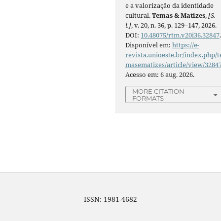
e a valorização da identidade
cultural.
Temas & Matizes
,
[S.
l.]
, v. 20, n. 36, p. 129–147, 2026.
DOI:
10.48075/rtm.v20i36.32847
Disponível em:
https://e-
revista.unioeste.br/index.php/t
masematizes/article/view/3284
Acesso em: 6 aug. 2026.
MORE CITATION
FORMATS
ISSN: 1981-4682