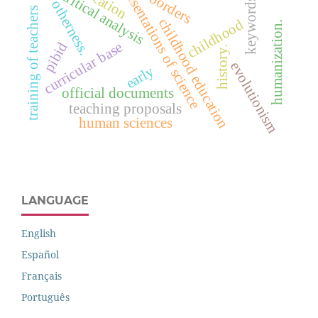
representations of science
critical analysis
borders
keywords
otherness.
training of teachers
childhood education
childhood
humanization.
pibid
curricular base
history.
evolutionism
early
official documents
teaching proposals
human sciences
LANGUAGE
English
Español
Français
Português