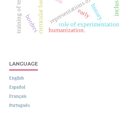
training of teachers
representations of science
curricular base
history.
early
borders
role of experimentation
humanization.
LANGUAGE
English
Español
Français
Português