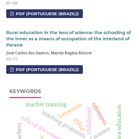
87-98
PDF (PORTUGUESE (BRAZIL))
Rural education in the lens of science: the schooling of
the inner as a means of occupation of the interland of
Paraná
José Carlos dos Santos, Marcia Regina Ristow
99-111
PDF (PORTUGUESE (BRAZIL))
KEYWORDS
keywords
teacher training
otherness.
inclusive education
childhood
teaching proposals
official documents
pibid