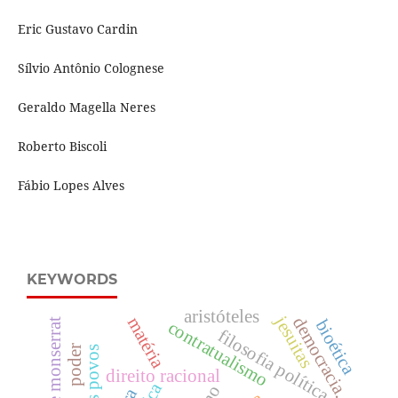
Eric Gustavo Cardin
Sílvio Antônio Colognese
Geraldo Magella Neres
Roberto Biscoli
Fábio Lopes Alves
KEYWORDS
aristóteles
jesuitas
democracia.
matéria
bioética
contratualismo
filosofia política
poder
direito racional