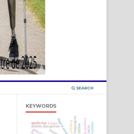
SEARCH
KEYWORDS
linguagem
lógica exorbitante.
filosofia política
sofística
medicina
forma
cultura
direito dos povos