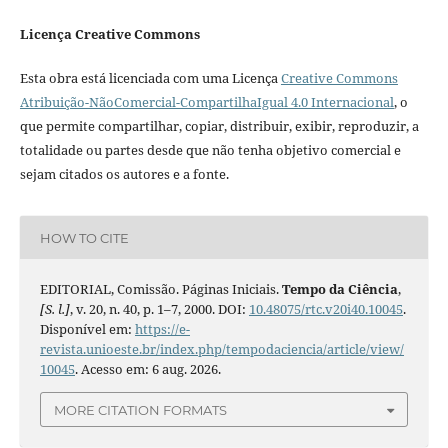
Licença Creative Commons
Esta obra está licenciada com uma Licença
Creative Commons
Atribuição-NãoComercial-CompartilhaIgual 4.0 Internacional
, o
que permite compartilhar, copiar, distribuir, exibir, reproduzir, a
totalidade ou partes desde que não tenha objetivo comercial e
sejam citados os autores e a fonte.
HOW TO CITE
EDITORIAL, Comissão. Páginas Iniciais.
Tempo da Ciência
,
[S. l.]
, v. 20, n. 40, p. 1–7, 2000. DOI:
10.48075/rtc.v20i40.10045
.
Disponível em:
https://e-
revista.unioeste.br/index.php/tempodaciencia/article/view/
10045
. Acesso em: 6 aug. 2026.
MORE CITATION FORMATS