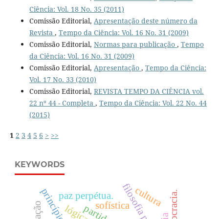
Ciência: Vol. 18 No. 35 (2011)
Comissão Editorial,
Apresentação deste número da
Revista
,
Tempo da Ciência: Vol. 16 No. 31 (2009)
Comissão Editorial,
Normas para publicação
,
Tempo
da Ciência: Vol. 16 No. 31 (2009)
Comissão Editorial,
Apresentação
,
Tempo da Ciência:
Vol. 17 No. 33 (2010)
Comissão Editorial,
REVISTA TEMPO DA CIÊNCIA vol.
22 nº 44 - Completa
,
Tempo da Ciência: Vol. 22 No. 44
(2015)
1
2
3
4
5
6
>
>>
KEYWORDS
filosofia política
cultura
democracia.
paz perpétua.
sofística
partido