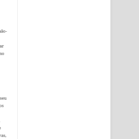
não-
car
omo
 seu
os
u
e
vas,