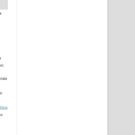
e
a
s:
rais
ho
tion
do