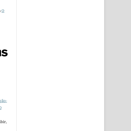
a
O
ção-
0
bir,