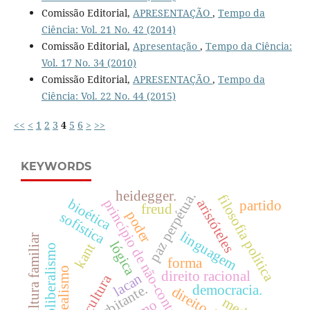
Comissão Editorial,
APRESENTAÇÃO
,
Tempo da
Ciência: Vol. 21 No. 42 (2014)
Comissão Editorial,
Apresentação
,
Tempo da Ciência:
Vol. 17 No. 34 (2010)
Comissão Editorial,
APRESENTAÇÃO
,
Tempo da
Ciência: Vol. 22 No. 44 (2015)
<<
<
1
2
3
4
5
6
>
>>
KEYWORDS
heidegger.
paz perpétua.
filosofia política
bioética
princípio de não-contradição
aristóteles
partido
freud
poder
sofística
linguagem
agricultura familiar
lógica
kant
neoliberalismo
forma
idealismo
direito racional
lacan
cultura
democracia.