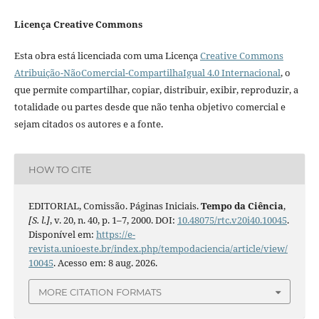
Licença Creative Commons
Esta obra está licenciada com uma Licença
Creative Commons
Atribuição-NãoComercial-CompartilhaIgual 4.0 Internacional
, o
que permite compartilhar, copiar, distribuir, exibir, reproduzir, a
totalidade ou partes desde que não tenha objetivo comercial e
sejam citados os autores e a fonte.
HOW TO CITE
EDITORIAL, Comissão. Páginas Iniciais.
Tempo da Ciência
,
[S. l.]
, v. 20, n. 40, p. 1–7, 2000. DOI:
10.48075/rtc.v20i40.10045
.
Disponível em:
https://e-
revista.unioeste.br/index.php/tempodaciencia/article/view/
10045
. Acesso em: 8 aug. 2026.
MORE CITATION FORMATS