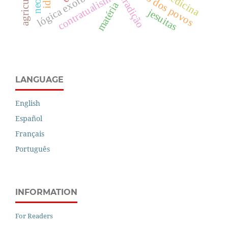
lógica exorbitante.
direito dos povos
medicina
contratualismo
matéria
jesuitas
LANGUAGE
English
Español
Français
Português
INFORMATION
For Readers