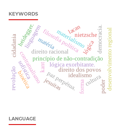
KEYWORDS
heidegger.
lacan
linguagem
democracia.
desenvolvimento regional
filosofia política
materialismo
nietzsche
cidadania
matéria
lógica
direito racional
contratualismo
princípio de não-contradição
sofística
lógica exorbitante.
kant
revolução
direito dos povos
bioética
paz perpétua.
idealismo
cultura
jesuitas
forma
poder
LANGUAGE