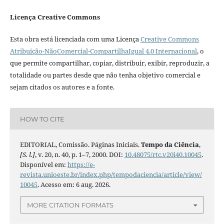
Licença Creative Commons
Esta obra está licenciada com uma Licença
Creative Commons
Atribuição-NãoComercial-CompartilhaIgual 4.0 Internacional
, o
que permite compartilhar, copiar, distribuir, exibir, reproduzir, a
totalidade ou partes desde que não tenha objetivo comercial e
sejam citados os autores e a fonte.
HOW TO CITE
EDITORIAL, Comissão. Páginas Iniciais.
Tempo da Ciência
,
[S. l.]
, v. 20, n. 40, p. 1–7, 2000. DOI:
10.48075/rtc.v20i40.10045
.
Disponível em:
https://e-
revista.unioeste.br/index.php/tempodaciencia/article/view/
10045
. Acesso em: 6 aug. 2026.
MORE CITATION FORMATS