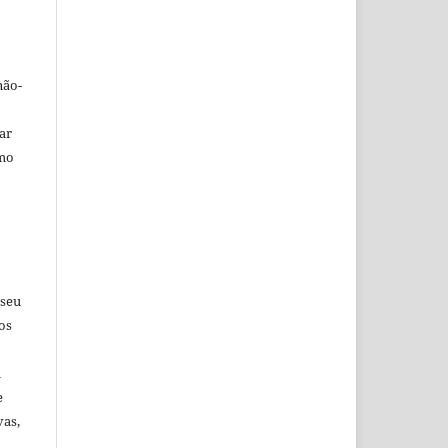
não-
car
omo
 seu
os
u
e
vas,