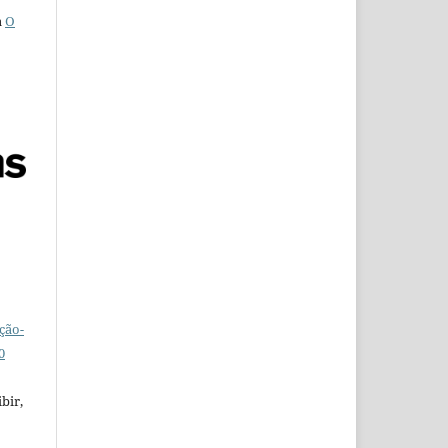
a
O
ção-
0
bir,