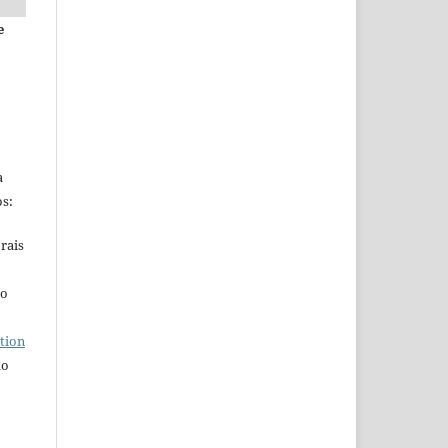
e
a
s:
rais
ho
tion
do