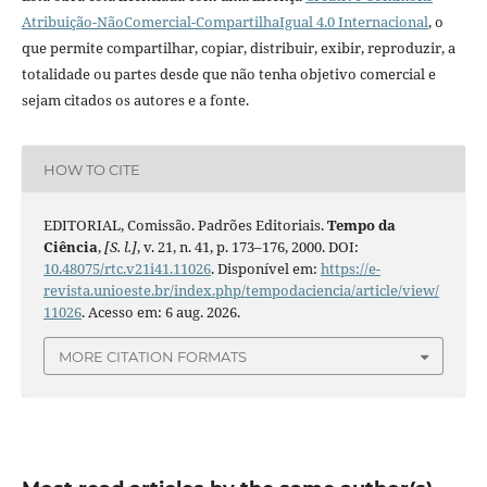
Atribuição-NãoComercial-CompartilhaIgual 4.0 Internacional
, o
que permite compartilhar, copiar, distribuir, exibir, reproduzir, a
totalidade ou partes desde que não tenha objetivo comercial e
sejam citados os autores e a fonte.
HOW TO CITE
EDITORIAL, Comissão. Padrões Editoriais.
Tempo da
Ciência
,
[S. l.]
, v. 21, n. 41, p. 173–176, 2000. DOI:
10.48075/rtc.v21i41.11026
. Disponível em:
https://e-
revista.unioeste.br/index.php/tempodaciencia/article/view/
11026
. Acesso em: 6 aug. 2026.
MORE CITATION FORMATS