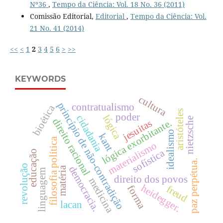
Nº36
,
Tempo da Ciência: Vol. 18 No. 36 (2011)
Comissão Editorial,
Editorial
,
Tempo da Ciência: Vol.
21 No. 41 (2014)
<<
<
1
2
3
4
5
6
>
>>
KEYWORDS
cultura
princípio de não-contradição
contratualismo
bioética
aristóteles
poder
lógica
cidadania
nietzsche
direito racional
lógica exorbitante.
jesuitas
idealismo
kant
filosofia política
materialismo
sofística
educação
paz perpétua.
revolução
democracia.
matéria
linguagem
direito dos povos
medicina
heidegger.
freud
forma
lacan