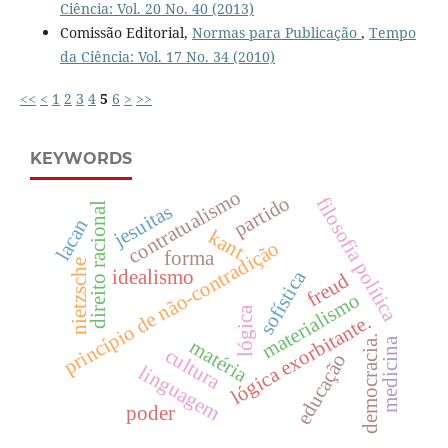
Ciência: Vol. 20 No. 40 (2013)
Comissão Editorial,
Normas para Publicação
,
Tempo
da Ciência: Vol. 17 No. 34 (2010)
<<
<
1
2
3
4
5
6
>
>>
KEYWORDS
contratualismo
partido
filosofia política
jesuitas
direito racional
lacan
kant
princípio de não-contradição
forma
nietzsche
sofística
idealismo
freud
materialismo
lógica
lógica exorbitante.
democracia.
medicina
matéria
cultura
educação
linguagem
poder