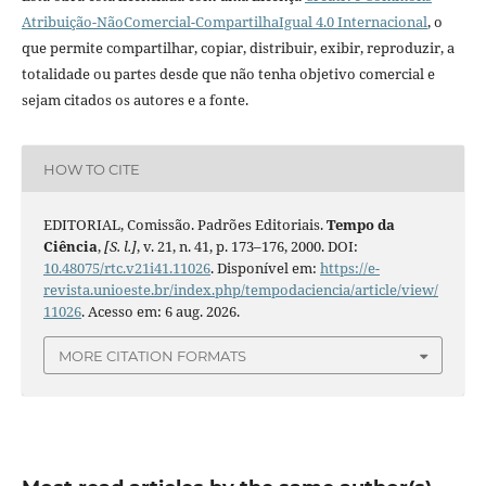
Atribuição-NãoComercial-CompartilhaIgual 4.0 Internacional
, o
que permite compartilhar, copiar, distribuir, exibir, reproduzir, a
totalidade ou partes desde que não tenha objetivo comercial e
sejam citados os autores e a fonte.
HOW TO CITE
EDITORIAL, Comissão. Padrões Editoriais.
Tempo da
Ciência
,
[S. l.]
, v. 21, n. 41, p. 173–176, 2000. DOI:
10.48075/rtc.v21i41.11026
. Disponível em:
https://e-
revista.unioeste.br/index.php/tempodaciencia/article/view/
11026
. Acesso em: 6 aug. 2026.
MORE CITATION FORMATS