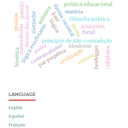
política educacional
partido
direito racional
sofística
direito dos povos
matéria
kant
nietzsche
jesuitas
filosofia política
lógica
lógica exorbitante.
forma
aristóteles
materialismo
freud
princípio de não-contradição
contratualismo
poder
idealismo
heidegger.
cidadania
paz perpétua.
civilização
bioética
cultura
LANGUAGE
English
Español
Français