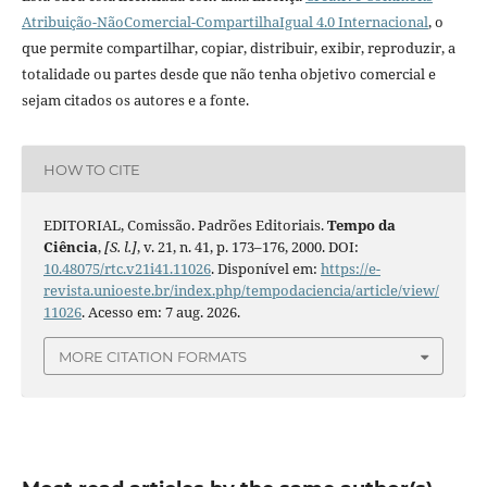
Atribuição-NãoComercial-CompartilhaIgual 4.0 Internacional
, o
que permite compartilhar, copiar, distribuir, exibir, reproduzir, a
totalidade ou partes desde que não tenha objetivo comercial e
sejam citados os autores e a fonte.
HOW TO CITE
EDITORIAL, Comissão. Padrões Editoriais.
Tempo da
Ciência
,
[S. l.]
, v. 21, n. 41, p. 173–176, 2000. DOI:
10.48075/rtc.v21i41.11026
. Disponível em:
https://e-
revista.unioeste.br/index.php/tempodaciencia/article/view/
11026
. Acesso em: 7 aug. 2026.
MORE CITATION FORMATS