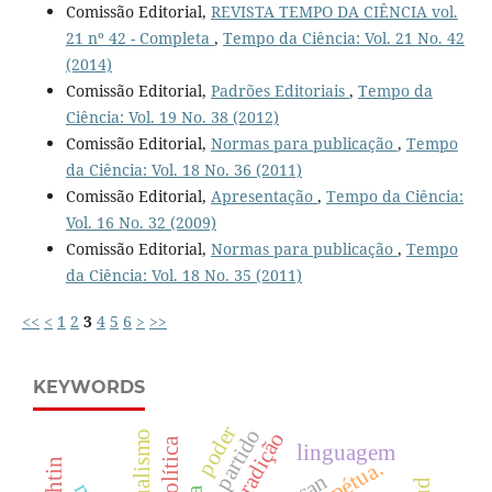
Comissão Editorial,
REVISTA TEMPO DA CIÊNCIA vol.
21 nº 42 - Completa
,
Tempo da Ciência: Vol. 21 No. 42
(2014)
Comissão Editorial,
Padrões Editoriais
,
Tempo da
Ciência: Vol. 19 No. 38 (2012)
Comissão Editorial,
Normas para publicação
,
Tempo
da Ciência: Vol. 18 No. 36 (2011)
Comissão Editorial,
Apresentação
,
Tempo da Ciência:
Vol. 16 No. 32 (2009)
Comissão Editorial,
Normas para publicação
,
Tempo
da Ciência: Vol. 18 No. 35 (2011)
<<
<
1
2
3
4
5
6
>
>>
KEYWORDS
poder
partido
linguagem
lacan