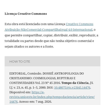
Licença Creative Commons
Esta obra está licenciada com uma Licença
Creative Commons
Atribuição-NãoComercial-CompartilhaIgual 4.0 Internacional
, o
que permite compartilhar, copiar, distribuir, exibir, reproduzir, a
totalidade ou partes desde que não tenha objetivo comercial e
sejam citados os autores e a fonte.
HOW TO CITE
EDITORIAL, Comissão. DOSSIÊ ANTROPOLOGIA DO
CRISTIANISMO: COSMOLOGIAS, RUPTURAS E
CONTINUIDADES Vol. 23 Nº 45 2016.
Tempo da Ciência
,
[S.
l.]
, v. 23, n. 45, p. 1–5, 2000. DOI:
10.48075/rtc.v23i45.14476
.
Disponível em:
https://e-
revista.unioeste.br/index.php/tempodaciencia/article/view/
14476
. Acesso em: 7 aug. 2026.