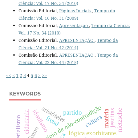
Ciência: Vol. 17 No. 34 (2010)
Comissão Editorial,
Páginas Iniciais
,
Tempo da
Ciência: Vol. 16 No. 31 (2009)
Comissão Editorial,
Apresentação
,
Tempo da Ciência:
Vol. 17 No. 34 (2010)
Comissão Editorial,
APRESENTAÇÃO
,
Tempo da
Ciência: Vol. 21 No. 42 (2014)
Comissão Editorial,
APRESENTAÇÃO
,
Tempo da
Ciência: Vol. 22 No. 44 (2015)
<<
<
1
2
3
4
5
6
>
>>
KEYWORDS
princípio de não-contradição
aristóteles
idealismo
jesuitas
nietzsche
matéria
cidadania
partido
cultura
freud
materialismo
lógica exorbitante.