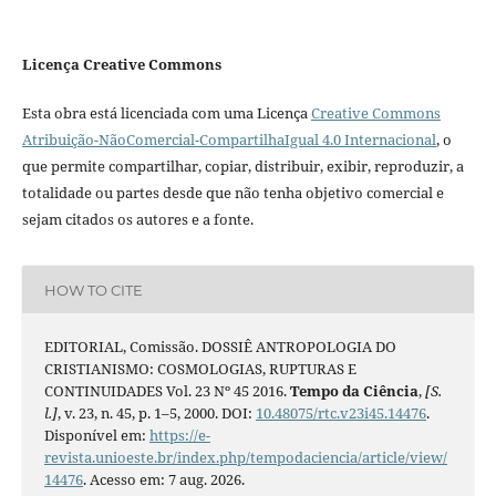
Licença Creative Commons
Esta obra está licenciada com uma Licença
Creative Commons
Atribuição-NãoComercial-CompartilhaIgual 4.0 Internacional
, o
que permite compartilhar, copiar, distribuir, exibir, reproduzir, a
totalidade ou partes desde que não tenha objetivo comercial e
sejam citados os autores e a fonte.
HOW TO CITE
EDITORIAL, Comissão. DOSSIÊ ANTROPOLOGIA DO
CRISTIANISMO: COSMOLOGIAS, RUPTURAS E
CONTINUIDADES Vol. 23 Nº 45 2016.
Tempo da Ciência
,
[S.
l.]
, v. 23, n. 45, p. 1–5, 2000. DOI:
10.48075/rtc.v23i45.14476
.
Disponível em:
https://e-
revista.unioeste.br/index.php/tempodaciencia/article/view/
14476
. Acesso em: 7 aug. 2026.