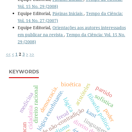
Vol. 15 No. 29 (2008)
Equipe Editorial,
Páginas Iniciais
,
Tempo da Ciência:
Vol. 14 No. 27 (2007)
Equipe Editorial,
Orientações aos autores interessados
em publicar na revista
,
Tempo da Ciência: Vol. 15 No.
29 (2008)
<<
<
1
2
3
>
>>
KEYWORDS
bioética
aristóteles
partido
democracia.
direito racional
lógica exorbitante.
medicina
filosofia política
sofística
lógica
cidadania
princípio de não-contradição
poder
kant
freud
linguagem
direito dos povos
lacan