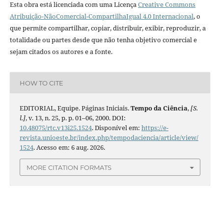
Esta obra está licenciada com uma Licença
Creative Commons
Atribuição-NãoComercial-CompartilhaIgual 4.0 Internacional
, o
que permite compartilhar, copiar, distribuir, exibir, reproduzir, a
totalidade ou partes desde que não tenha objetivo comercial e
sejam citados os autores e a fonte.
HOW TO CITE
EDITORIAL, Equipe. Páginas Iniciais.
Tempo da Ciência
,
[S.
l.]
, v. 13, n. 25, p. p. 01–06, 2000. DOI:
10.48075/rtc.v13i25.1524
. Disponível em:
https://e-
revista.unioeste.br/index.php/tempodaciencia/article/view/
1524
. Acesso em: 6 aug. 2026.
MORE CITATION FORMATS