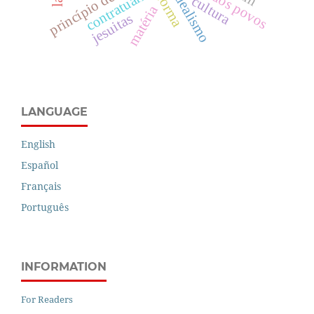
contratualismo
idealismo
forma
cultura
matéria
jesuitas
LANGUAGE
English
Español
Français
Português
INFORMATION
For Readers