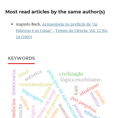
Most read articles by the same author(s)
Augusto Bach,
Arqueologia no prefácio de "As
Palavras e as Coisas"
,
Tempo da Ciência: Vol. 12 No.
24 (2005)
KEYWORDS
freud
sofística
princípio de não-contradição
democracia.
civilização
lógica exorbitante.
idealismo
contratualismo
forma
kant
linguagem
direito racional
partido
matéria
direito dos povos
cultura
paz perpétua.
medicina
jesuitas
materialismo
nietzsche
lógica
aristóteles
educação