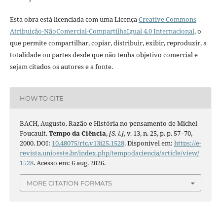
Esta obra está licenciada com uma Licença
Creative Commons
Atribuição-NãoComercial-CompartilhaIgual 4.0 Internacional
, o
que permite compartilhar, copiar, distribuir, exibir, reproduzir, a
totalidade ou partes desde que não tenha objetivo comercial e
sejam citados os autores e a fonte.
HOW TO CITE
BACH, Augusto. Razão e História no pensamento de Michel
Foucault.
Tempo da Ciência
,
[S. l.]
, v. 13, n. 25, p. p. 57–70,
2000. DOI:
10.48075/rtc.v13i25.1528
. Disponível em:
https://e-
revista.unioeste.br/index.php/tempodaciencia/article/view/
1528
. Acesso em: 6 aug. 2026.
MORE CITATION FORMATS