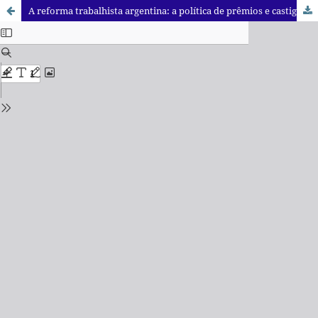
A reforma trabalhista argentina: a política de prêmios e castigos