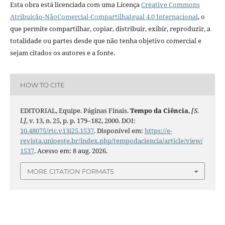
Esta obra está licenciada com uma Licença
Creative Commons
Atribuição-NãoComercial-CompartilhaIgual 4.0 Internacional
, o
que permite compartilhar, copiar, distribuir, exibir, reproduzir, a
totalidade ou partes desde que não tenha objetivo comercial e
sejam citados os autores e a fonte.
HOW TO CITE
EDITORIAL, Equipe. Páginas Finais.
Tempo da Ciência
,
[S.
l.]
, v. 13, n. 25, p. p. 179–182, 2000. DOI:
10.48075/rtc.v13i25.1537
. Disponível em:
https://e-
revista.unioeste.br/index.php/tempodaciencia/article/view/
1537
. Acesso em: 8 aug. 2026.
MORE CITATION FORMATS