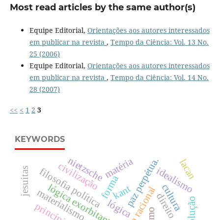
Most read articles by the same author(s)
Equipe Editorial,
Orientações aos autores interessados
em publicar na revista
,
Tempo da Ciência: Vol. 13 No.
25 (2006)
Equipe Editorial,
Orientações aos autores interessados
em publicar na revista
,
Tempo da Ciência: Vol. 14 No.
28 (2007)
<<
<
1
2
3
KEYWORDS
nietzsche
matéria
paz perpétua.
lacan
civilização
idealismo
filosofia política
jesuitas
forma
lógica exorbitante.
cultura
kant
direito racional
materialismo
revolução
lógica