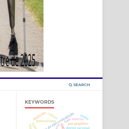
SEARCH
KEYWORDS
medicina
princípio de não-contradição
cultura
poder
kant
matéria
materialismo
paz perpétua.
forma
direito racional