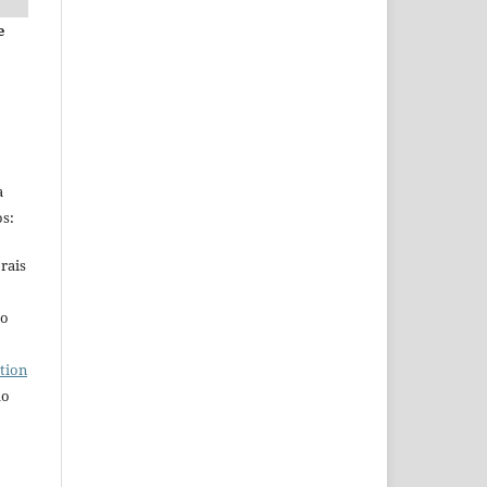
e
a
s:
rais
ho
tion
do