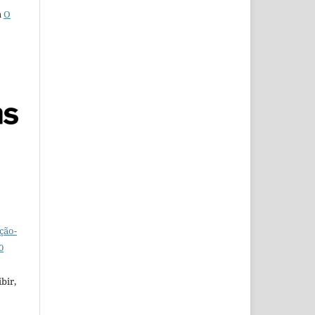
a
O
ção-
0
bir,