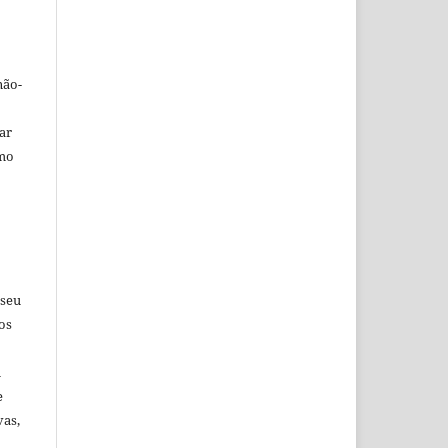
não-
car
omo
 seu
os
u
e
vas,