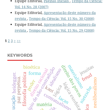
Equipe Editorial,
Páginas Iniciais
,
Tempo da Ciência:
Vol. 14 No. 28 (2007)
Equipe Editorial,
Apresentação deste número da
revista
,
Tempo da Ciência: Vol. 15 No. 30 (2008)
Equipe Editorial,
Apresentação deste número da
revista
,
Tempo da Ciência: Vol. 15 No. 29 (2008)
1
2
3
>
>>
KEYWORDS
materialismo
jesuitas
direito dos povos
bioética
princípio de não-contradição
idealismo
direito racional
forma
heidegger.
filosofia política
freud
paz perpétua.
neoliberalismo
poder
lógica exorbitante.
lógica
kant
nietzsche
contratualismo
lacan
educação
matéria