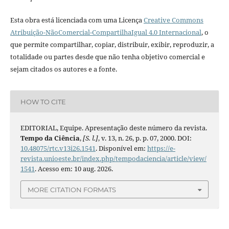
Esta obra está licenciada com uma Licença
Creative Commons
Atribuição-NãoComercial-CompartilhaIgual 4.0 Internacional
, o
que permite compartilhar, copiar, distribuir, exibir, reproduzir, a
totalidade ou partes desde que não tenha objetivo comercial e
sejam citados os autores e a fonte.
HOW TO CITE
EDITORIAL, Equipe. Apresentação deste número da revista.
Tempo da Ciência
,
[S. l.]
, v. 13, n. 26, p. p. 07, 2000. DOI:
10.48075/rtc.v13i26.1541
. Disponível em:
https://e-
revista.unioeste.br/index.php/tempodaciencia/article/view/
1541
. Acesso em: 10 aug. 2026.
MORE CITATION FORMATS