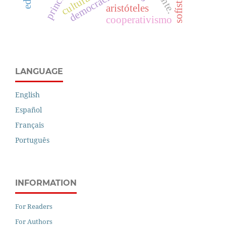
sofística
democracia.
cultura
aristóteles
cooperativismo
LANGUAGE
English
Español
Français
Português
INFORMATION
For Readers
For Authors