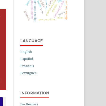
cultura
direito dos povos
lógica exorbitante.
matéria
direito racional
nietzsche
freud
neoliberalismo
forma
contratualismo
partido
kant
poder
bioética
lacan
paz perpétua.
LANGUAGE
English
Español
Français
Português
INFORMATION
For Readers