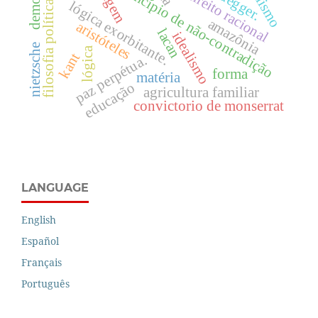
heidegger.
princípio de não-contradição
direito racional
filosofia política
lógica exorbitante.
amazônia
aristóteles
lacan
idealismo
nietzsche
lógica
kant
paz perpétua.
forma
matéria
educação
agricultura familiar
convictorio de monserrat
LANGUAGE
English
Español
Français
Português