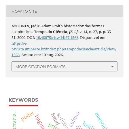
HOW TO CITE
ANTUNES, Jadir. Adam Smith historiador das formas
econômicas.
Tempo da Ciência
,
[S. l.]
, v. 14, n. 27, p. p. 35–
51, 2000. DOI:
10.48075/rtc.v14i27.1563
. Disponível em:
https://e-
revista.unioeste.br/index.php/tempodaciencia/article/view/
1563
. Acesso em: 10 aug. 2026.
MORE CITATION FORMATS
KEYWORDS
poder
cultura
materialismo
sofística
freud
democracia.
linguagem