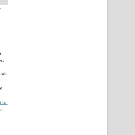
e
a
s:
rais
ho
tion
do