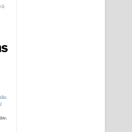
a
O
ção-
0
bir,