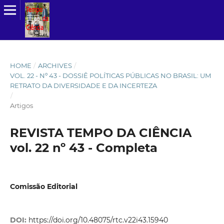
HOME
/
ARCHIVES
/
VOL. 22 - Nº 43 - DOSSIÊ POLÍTICAS PÚBLICAS NO BRASIL: UM
RETRATO DA DIVERSIDADE E DA INCERTEZA
/
Artigos
REVISTA TEMPO DA CIÊNCIA
vol. 22 nº 43 - Completa
Comissão Editorial
DOI:
https://doi.org/10.48075/rtc.v22i43.15940