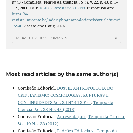
nº 43 - Completa.
Tempo da Ciência
,
[S. l.]
, v. 22, n. 43, p. 1–
119, 2000. DOI:
10.48075/rtc.v22i43.15940
. Disponível em:
https://e-
revista.unioeste.br/index.php/tempodaciencia/article/view/
15940
. Acesso em: 8 aug. 2026.
MORE CITATION FORMATS
Most read articles by the same author(s)
Comissão Editorial,
DOSSIÊ ANTROPOLOGIA DO
CRISTIANISMO: COSMOLOGIAS, RUPTURAS E
CONTINUIDADES Vol. 23 Nº 45 2016
,
Tempo da
Ciência: Vol. 23 No. 45 (2016)
Comissão Editorial,
Apresentação
,
Tempo da Ciência:
Vol. 19 No. 38 (2012)
Comissão Editorial,
Padrões Editoriais
,
Tempo da