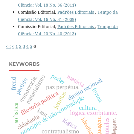
Ciência: Vol. 18 No. 36 (2011)
Comissão Editorial,
Padrões Editoriais
,
Tempo da
Ciência: Vol. 16 No. 31 (2009)
Comissão Editorial,
Padrões Editoriais
,
Tempo da
Ciência: Vol. 20 No. 40 (2013)
<<
<
1
2
3
4
5
6
KEYWORDS
poder
matéria
materialismo
democracia.
partido
direito racional
freud
paz perpétua.
forma
filosofia política
jesuitas
princípio de não-contradição
sofística
cultura
kant
lógica exorbitante.
cidadania
idealismo
linguagem
lógica
heidegger.
aristóteles
contratualismo