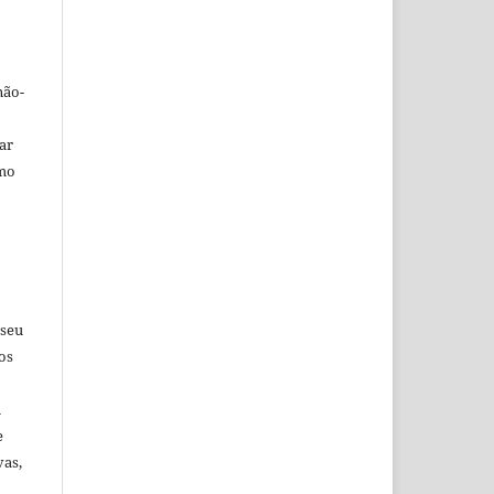
não-
car
omo
 seu
os
u
e
vas,