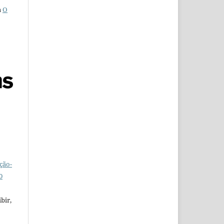
a
O
ção-
0
bir,