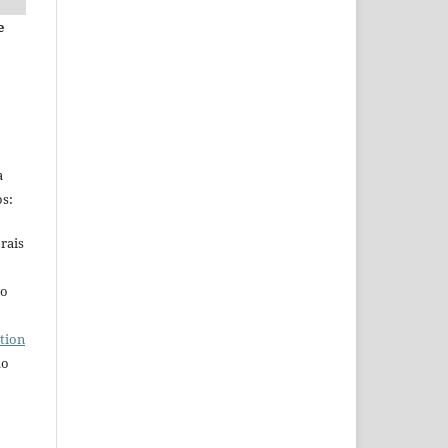
e
a
s:
rais
ho
tion
do