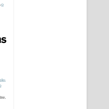
a
O
ção-
0
bir,