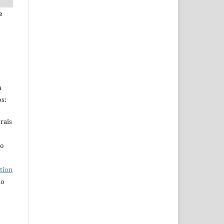
e
a
s:
rais
ho
tion
do