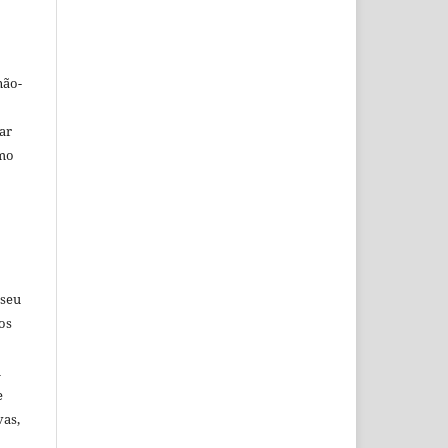
não-
car
omo
 seu
os
u
e
vas,