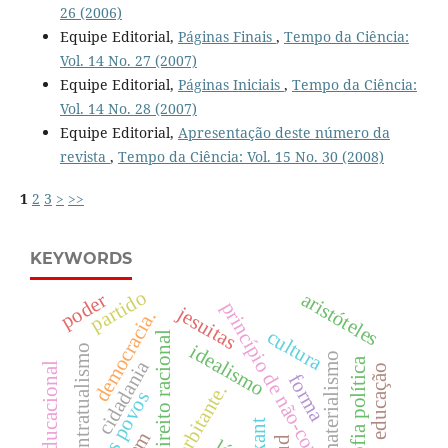
26 (2006)
Equipe Editorial,
Páginas Finais
,
Tempo da Ciência:
Vol. 14 No. 27 (2007)
Equipe Editorial,
Páginas Iniciais
,
Tempo da Ciência:
Vol. 14 No. 28 (2007)
Equipe Editorial,
Apresentação deste número da
revista
,
Tempo da Ciência: Vol. 15 No. 30 (2008)
1
2
3
>
>>
KEYWORDS
partido
aristóteles
poder
princípio de não-contradição
jesuitas
democracia.
cultura
direito racional
idealismo
contratualismo
materialismo
filosofia política
cidadania
política educacional
educação
forma
kant