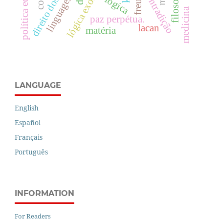
lógica exorbitante.
direito dos povos
linguagem
freud
lógica
medicina
paz perpétua.
lacan
matéria
LANGUAGE
English
Español
Français
Português
INFORMATION
For Readers