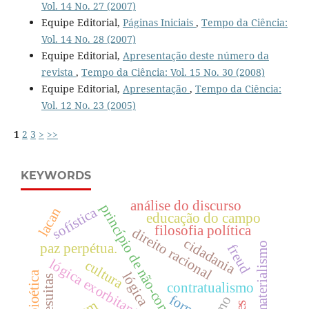
Vol. 14 No. 27 (2007)
Equipe Editorial,
Páginas Iniciais
,
Tempo da Ciência:
Vol. 14 No. 28 (2007)
Equipe Editorial,
Apresentação deste número da
revista
,
Tempo da Ciência: Vol. 15 No. 30 (2008)
Equipe Editorial,
Apresentação
,
Tempo da Ciência:
Vol. 12 No. 23 (2005)
1
2
3
>
>>
KEYWORDS
análise do discurso
princípio de não-contradição
sofística
lacan
educação do campo
filosofia política
direito racional
cidadania
materialismo
paz perpétua.
freud
lógica exorbitante.
cultura
bioética
lógica
jesuitas
contratualismo
forma