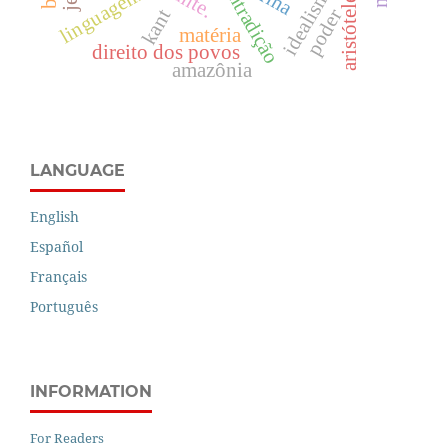
idealismo
linguagem
aristóteles
poder
kant
matéria
direito dos povos
amazônia
LANGUAGE
English
Español
Français
Português
INFORMATION
For Readers