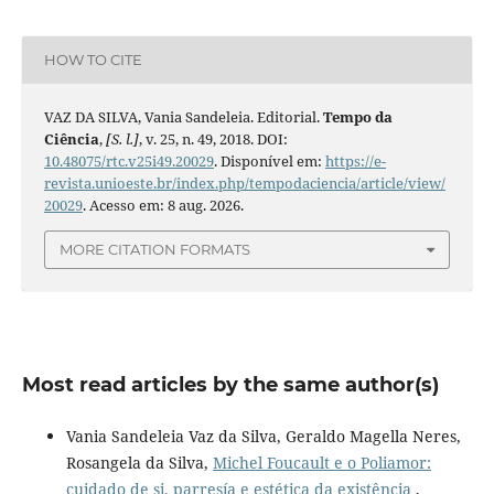
HOW TO CITE
VAZ DA SILVA, Vania Sandeleia. Editorial.
Tempo da
Ciência
,
[S. l.]
, v. 25, n. 49, 2018. DOI:
10.48075/rtc.v25i49.20029
. Disponível em:
https://e-
revista.unioeste.br/index.php/tempodaciencia/article/view/
20029
. Acesso em: 8 aug. 2026.
MORE CITATION FORMATS
Most read articles by the same author(s)
Vania Sandeleia Vaz da Silva, Geraldo Magella Neres,
Rosangela da Silva,
Michel Foucault e o Poliamor:
cuidado de si, parresía e estética da existência
,