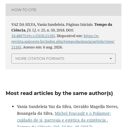
HOW TO CITE
VAZ DA SILVA, Vania Sandeleia. Páginas Iniciais.
Tempo da
Ciência
,
[S. l.]
, v. 25, n. 50, 2018. DOI:
10.48075/rtc.v25i50.21185
. Disponível em:
https://e-
revista.unioeste.br/index.php/tempodaciencia/article/view/
21185
. Acesso em: 6 aug. 2026.
MORE CITATION FORMATS
Most read articles by the same author(s)
Vania Sandeleia Vaz da Silva, Geraldo Magella Neres,
Rosangela da Silva,
Michel Foucault e o Poliamor:
cuidado de si, parresía e estética da existência
,
Tempo da Ciência: Vol. 24 No. 48 (2017)