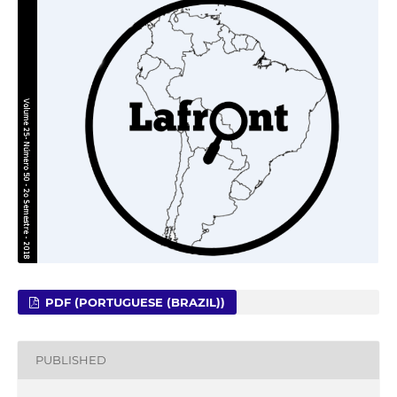
PDF (PORTUGUESE (BRAZIL))
PUBLISHED