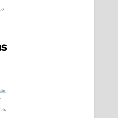
a
O
ção-
0
bir,