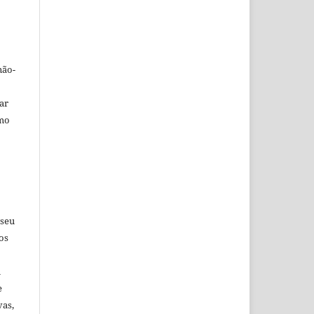
não-
car
omo
 seu
os
u
e
vas,