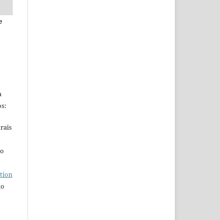
e
a
s:
rais
ho
tion
do