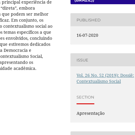
(BRAZIL))
a principal experiência de
 “direta”, embora
es que podem ser melhor
icaz. Em conjunto, os
PUBLISHED
 contextualismo social ao
 temas específicos a que
16-07-2020
es envolvidos, concluindo
 que estivemos dedicados
sa Democracia e
ontextualismo Social,
ISSUE
 apresentando os
nidade acadêmica.
Vol. 26 No. 52 (2019): Dossiê:
Contextualismo Social
SECTION
Apresentação