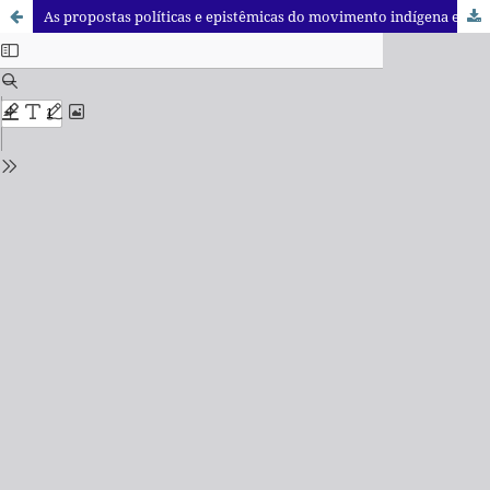
As propostas políticas e epistêmicas do movimento indígena equatoriano para a construção da globalização contra-hegemônica