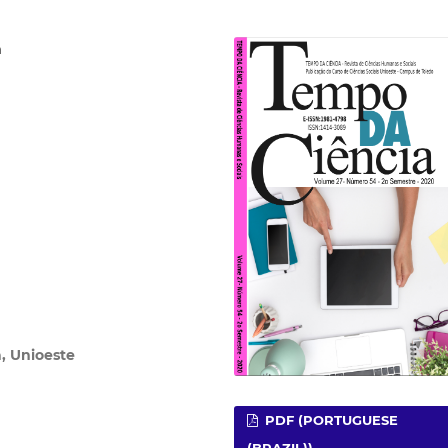
a
, Unioeste
PDF (PORTUGUESE