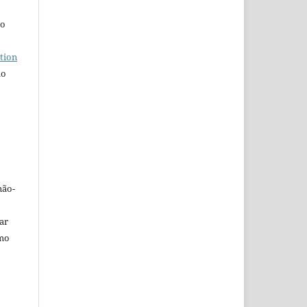
ho
tion
do
não-
car
omo