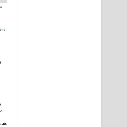
ia
ive
e
a
s:
rais