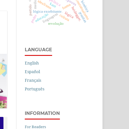
medicina
contratualismo
idealismo
bioética
kant
forma
partido
heidegger.
lógica exorbitante.
jesuitas
lógica
linguagem
educação
cultura
poder
revolução
LANGUAGE
English
Español
Français
Português
INFORMATION
For Readers