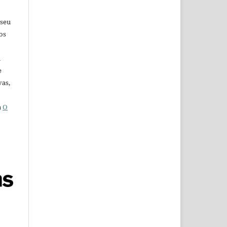
 seu
os
u
e
vas,
a
O