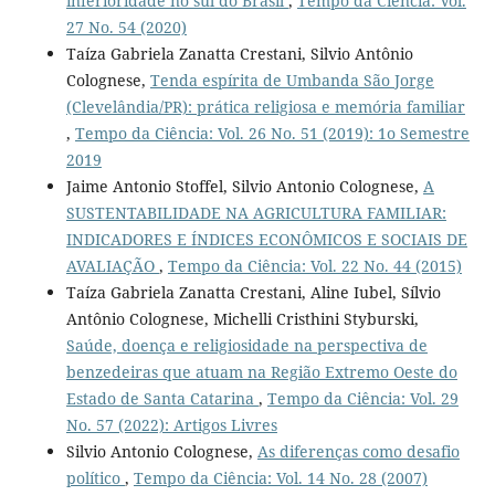
inferioridade no sul do Brasil
,
Tempo da Ciência: Vol.
27 No. 54 (2020)
Taíza Gabriela Zanatta Crestani, Silvio Antônio
Colognese,
Tenda espírita de Umbanda São Jorge
(Clevelândia/PR): prática religiosa e memória familiar
,
Tempo da Ciência: Vol. 26 No. 51 (2019): 1o Semestre
2019
Jaime Antonio Stoffel, Silvio Antonio Colognese,
A
SUSTENTABILIDADE NA AGRICULTURA FAMILIAR:
INDICADORES E ÍNDICES ECONÔMICOS E SOCIAIS DE
AVALIAÇÃO
,
Tempo da Ciência: Vol. 22 No. 44 (2015)
Taíza Gabriela Zanatta Crestani, Aline Iubel, Sílvio
Antônio Colognese, Michelli Cristhini Styburski,
Saúde, doença e religiosidade na perspectiva de
benzedeiras que atuam na Região Extremo Oeste do
Estado de Santa Catarina
,
Tempo da Ciência: Vol. 29
No. 57 (2022): Artigos Livres
Silvio Antonio Colognese,
As diferenças como desafio
político
,
Tempo da Ciência: Vol. 14 No. 28 (2007)