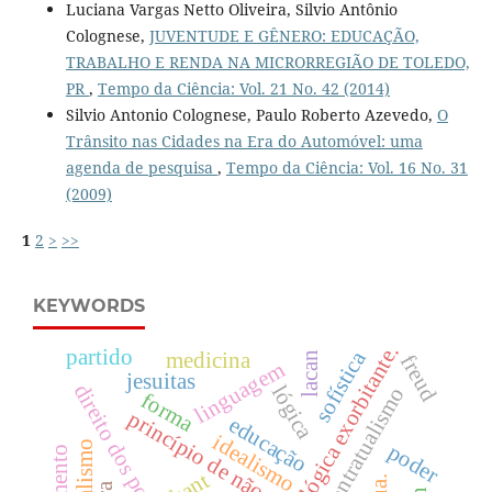
Luciana Vargas Netto Oliveira, Silvio Antônio
Colognese,
JUVENTUDE E GÊNERO: EDUCAÇÃO,
TRABALHO E RENDA NA MICRORREGIÃO DE TOLEDO,
PR
,
Tempo da Ciência: Vol. 21 No. 42 (2014)
Silvio Antonio Colognese, Paulo Roberto Azevedo,
O
Trânsito nas Cidades na Era do Automóvel: uma
agenda de pesquisa
,
Tempo da Ciência: Vol. 16 No. 31
(2009)
1
2
>
>>
KEYWORDS
lógica exorbitante.
partido
sofística
medicina
lacan
freud
linguagem
jesuitas
direito dos povos
lógica
contratualismo
forma
princípio de não-contradição
educação
idealismo
poder
kant