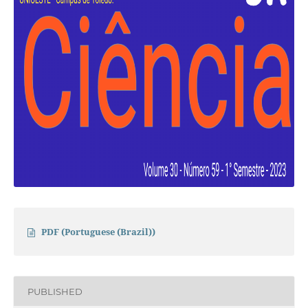
PDF (Portuguese (Brazil))
PUBLISHED