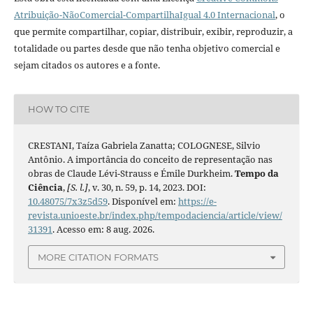
Atribuição-NãoComercial-CompartilhaIgual 4.0 Internacional
, o
que permite compartilhar, copiar, distribuir, exibir, reproduzir, a
totalidade ou partes desde que não tenha objetivo comercial e
sejam citados os autores e a fonte.
HOW TO CITE
CRESTANI, Taíza Gabriela Zanatta; COLOGNESE, Silvio
Antônio. A importância do conceito de representação nas
obras de Claude Lévi-Strauss e Émile Durkheim.
Tempo da
Ciência
,
[S. l.]
, v. 30, n. 59, p. 14, 2023. DOI:
10.48075/7x3z5d59
. Disponível em:
https://e-
revista.unioeste.br/index.php/tempodaciencia/article/view/
31391
. Acesso em: 8 aug. 2026.
MORE CITATION FORMATS