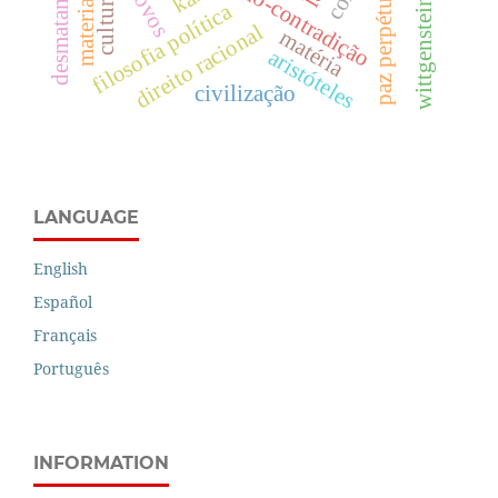
materialismo
desmatamento
paz perpétua.
cultura
wittgenstein
filosofia política
direito racional
matéria
aristóteles
civilização
LANGUAGE
English
Español
Français
Português
INFORMATION