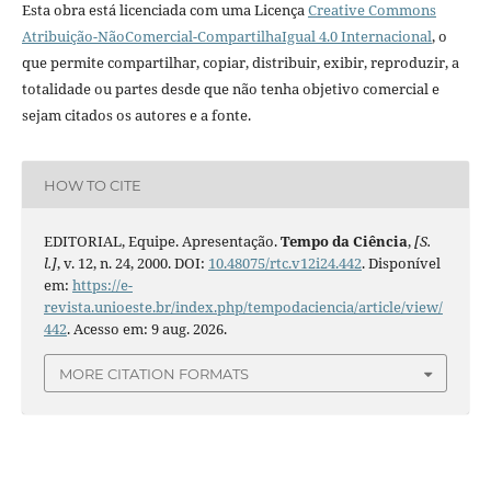
Esta obra está licenciada com uma Licença
Creative Commons
Atribuição-NãoComercial-CompartilhaIgual 4.0 Internacional
, o
que permite compartilhar, copiar, distribuir, exibir, reproduzir, a
totalidade ou partes desde que não tenha objetivo comercial e
sejam citados os autores e a fonte.
HOW TO CITE
EDITORIAL, Equipe. Apresentação.
Tempo da Ciência
,
[S.
l.]
, v. 12, n. 24, 2000. DOI:
10.48075/rtc.v12i24.442
. Disponível
em:
https://e-
revista.unioeste.br/index.php/tempodaciencia/article/view/
442
. Acesso em: 9 aug. 2026.
MORE CITATION FORMATS