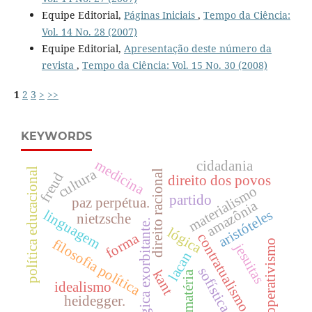
Equipe Editorial,
Páginas Iniciais
,
Tempo da Ciência:
Vol. 14 No. 28 (2007)
Equipe Editorial,
Apresentação deste número da
revista
,
Tempo da Ciência: Vol. 15 No. 30 (2008)
1
2
3
>
>>
KEYWORDS
medicina
cidadania
política educacional
cultura
direito racional
freud
direito dos povos
materialismo
partido
paz perpétua.
amazônia
aristóteles
linguagem
nietzsche
lógica exorbitante.
lógica
forma
contratualismo
filosofia política
cooperativismo
jesuitas
lacan
sofística
kant
matéria
idealismo
heidegger.