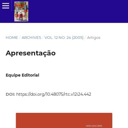
HOME
/
ARCHIVES
/
VOL. 12 NO. 24 (2005)
/
Artigos
Apresentação
Equipe Editorial
DOI:
https://doi.org/10.48075/rtc.v12i24.442