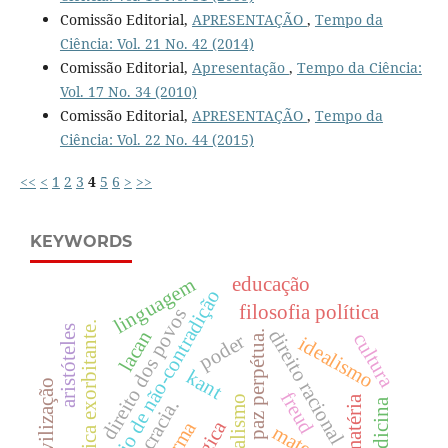
Comissão Editorial,
APRESENTAÇÃO
,
Tempo da
Ciência: Vol. 21 No. 42 (2014)
Comissão Editorial,
Apresentação
,
Tempo da Ciência:
Vol. 17 No. 34 (2010)
Comissão Editorial,
APRESENTAÇÃO
,
Tempo da
Ciência: Vol. 22 No. 44 (2015)
<<
<
1
2
3
4
5
6
>
>>
KEYWORDS
educação
linguagem
princípio de não-contradição
filosofia política
direito dos povos
lógica exorbitante.
aristóteles
direito racional
lacan
paz perpétua.
cultura
poder
idealismo
kant
civilização
freud
matéria
democracia.
medicina
lógica
forma