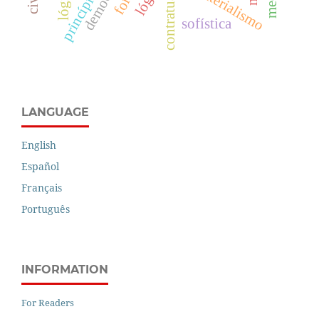
contratualismo
materialismo
sofística
LANGUAGE
English
Español
Français
Português
INFORMATION
For Readers