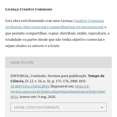
Licença Creative Commons
Esta obra está licenciada com uma Licença
Creative Commons
Atribuição-NãoComercial-CompartilhaIgual 4.0 Internacional
, o
que permite compartilhar, copiar, distribuir, exibir, reproduzir, a
totalidade ou partes desde que não tenha objetivo comercial e
sejam citados os autores e a fonte.
HOW TO CITE
EDITORIAL, Comissão. Normas para publicação.
Tempo da
Ciência
,
[S. l.]
, v. 16, n. 32, p. 175–176, 2000. DOI:
10.48075/rtc.v16i32.8834
. Disponível em:
https://e-
revista.unioeste.br/index.php/tempodaciencia/article/view/
8834
. Acesso em: 9 aug. 2026.
MORE CITATION FORMATS