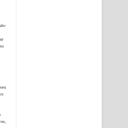
não-
car
omo
 seu
os
u
e
vas,