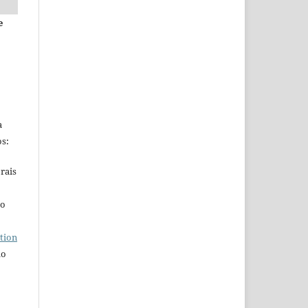
e
a
s:
rais
ho
tion
do