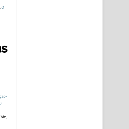
a
O
ção-
0
bir,