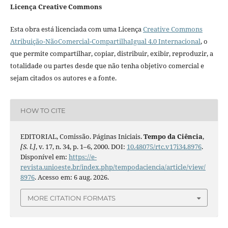
Licença Creative Commons
Esta obra está licenciada com uma Licença
Creative Commons
Atribuição-NãoComercial-CompartilhaIgual 4.0 Internacional
, o
que permite compartilhar, copiar, distribuir, exibir, reproduzir, a
totalidade ou partes desde que não tenha objetivo comercial e
sejam citados os autores e a fonte.
HOW TO CITE
EDITORIAL, Comissão. Páginas Iniciais.
Tempo da Ciência
,
[S. l.]
, v. 17, n. 34, p. 1–6, 2000. DOI:
10.48075/rtc.v17i34.8976
.
Disponível em:
https://e-
revista.unioeste.br/index.php/tempodaciencia/article/view/
8976
. Acesso em: 6 aug. 2026.
MORE CITATION FORMATS