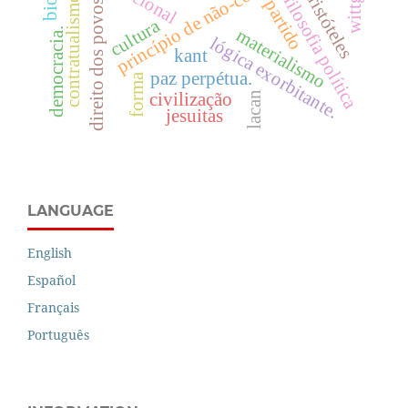
princípio de não-contradição
aristóteles
filosofia política
contratualismo
partido
direito dos povos
cultura
materialismo
democracia.
lógica exorbitante.
kant
paz perpétua.
forma
lacan
civilização
jesuitas
LANGUAGE
English
Español
Français
Português