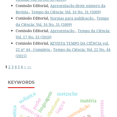
Comissão Editorial,
Apresentação deste número da
Revista
,
Tempo da Ciência: Vol. 16 No. 31 (2009)
Comissão Editorial,
Normas para publicação
,
Tempo
da Ciência: Vol. 16 No. 31 (2009)
Comissão Editorial,
Apresentação
,
Tempo da Ciência:
Vol. 17 No. 33 (2010)
Comissão Editorial,
REVISTA TEMPO DA CIÊNCIA vol.
22 nº 44 - Completa
,
Tempo da Ciência: Vol. 22 No. 44
(2015)
1
2
3
4
5
6
>
>>
KEYWORDS
linguagem
sofística
nietzsche
idealismo
poder
matéria
wittgenstein
lógica
direito racional
bioética