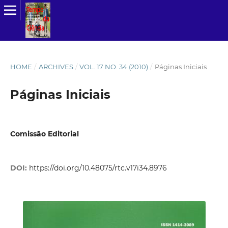
HOME
/
ARCHIVES
/
VOL. 17 NO. 34 (2010)
/
Páginas Iniciais
Páginas Iniciais
Comissão Editorial
DOI:
https://doi.org/10.48075/rtc.v17i34.8976