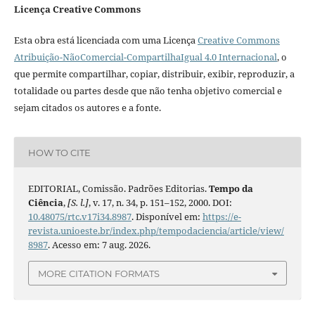
Licença Creative Commons
Esta obra está licenciada com uma Licença
Creative Commons
Atribuição-NãoComercial-CompartilhaIgual 4.0 Internacional
, o
que permite compartilhar, copiar, distribuir, exibir, reproduzir, a
totalidade ou partes desde que não tenha objetivo comercial e
sejam citados os autores e a fonte.
HOW TO CITE
EDITORIAL, Comissão. Padrões Editorias.
Tempo da
Ciência
,
[S. l.]
, v. 17, n. 34, p. 151–152, 2000. DOI:
10.48075/rtc.v17i34.8987
. Disponível em:
https://e-
revista.unioeste.br/index.php/tempodaciencia/article/view/
8987
. Acesso em: 7 aug. 2026.
MORE CITATION FORMATS