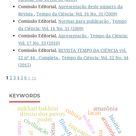
Comissão Editorial,
Apresentação deste número da
Revista
,
Tempo da Ciência: Vol. 16 No. 31 (2009)
Comissão Editorial,
Normas para publicação
,
Tempo
da Ciência: Vol. 16 No. 31 (2009)
Comissão Editorial,
Apresentação
,
Tempo da Ciência:
Vol. 17 No. 33 (2010)
Comissão Editorial,
REVISTA TEMPO DA CIÊNCIA vol.
22 nº 44 - Completa
,
Tempo da Ciência: Vol. 22 No. 44
(2015)
1
2
3
4
5
6
>
>>
KEYWORDS
mikhail bakhtin
amazônia
cultura
lacan
direito dos povos
sofística
bioética
aristóteles
poder
civilização
linguagem