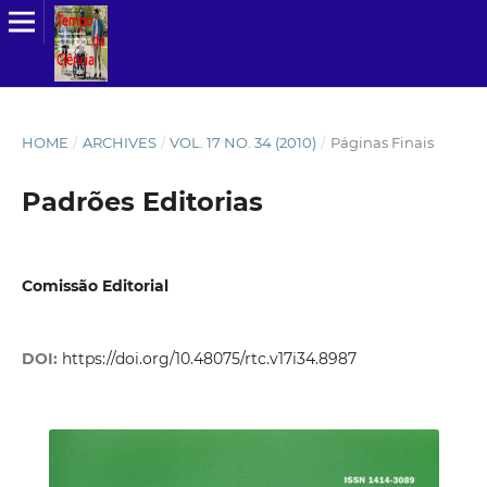
HOME
/
ARCHIVES
/
VOL. 17 NO. 34 (2010)
/
Páginas Finais
Padrões Editorias
Comissão Editorial
DOI:
https://doi.org/10.48075/rtc.v17i34.8987