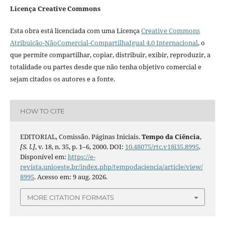
Licença Creative Commons
Esta obra está licenciada com uma Licença
Creative Commons
Atribuição-NãoComercial-CompartilhaIgual 4.0 Internacional
, o
que permite compartilhar, copiar, distribuir, exibir, reproduzir, a
totalidade ou partes desde que não tenha objetivo comercial e
sejam citados os autores e a fonte.
HOW TO CITE
EDITORIAL, Comissão. Páginas Iniciais.
Tempo da Ciência
,
[S. l.]
, v. 18, n. 35, p. 1–6, 2000. DOI:
10.48075/rtc.v18i35.8995
.
Disponível em:
https://e-
revista.unioeste.br/index.php/tempodaciencia/article/view/
8995
. Acesso em: 9 aug. 2026.
MORE CITATION FORMATS