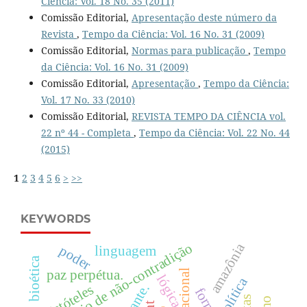
Ciência: Vol. 18 No. 35 (2011)
Comissão Editorial,
Apresentação deste número da
Revista
,
Tempo da Ciência: Vol. 16 No. 31 (2009)
Comissão Editorial,
Normas para publicação
,
Tempo
da Ciência: Vol. 16 No. 31 (2009)
Comissão Editorial,
Apresentação
,
Tempo da Ciência:
Vol. 17 No. 33 (2010)
Comissão Editorial,
REVISTA TEMPO DA CIÊNCIA vol.
22 nº 44 - Completa
,
Tempo da Ciência: Vol. 22 No. 44
(2015)
1
2
3
4
5
6
>
>>
KEYWORDS
princípio de não-contradição
amazônia
poder
linguagem
bioética
paz perpétua.
lógica
aristóteles
forma