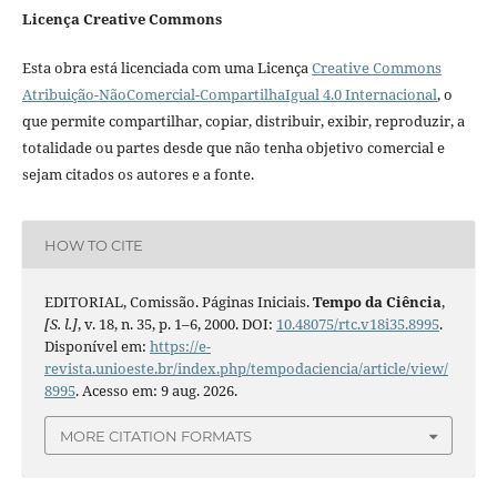
Licença Creative Commons
Esta obra está licenciada com uma Licença
Creative Commons
Atribuição-NãoComercial-CompartilhaIgual 4.0 Internacional
, o
que permite compartilhar, copiar, distribuir, exibir, reproduzir, a
totalidade ou partes desde que não tenha objetivo comercial e
sejam citados os autores e a fonte.
HOW TO CITE
EDITORIAL, Comissão. Páginas Iniciais.
Tempo da Ciência
,
[S. l.]
, v. 18, n. 35, p. 1–6, 2000. DOI:
10.48075/rtc.v18i35.8995
.
Disponível em:
https://e-
revista.unioeste.br/index.php/tempodaciencia/article/view/
8995
. Acesso em: 9 aug. 2026.
MORE CITATION FORMATS