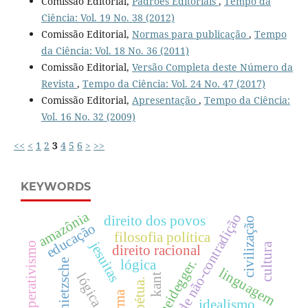
Comissão Editorial,
Padrões Editoriais
,
Tempo da
Ciência: Vol. 19 No. 38 (2012)
Comissão Editorial,
Normas para publicação
,
Tempo
da Ciência: Vol. 18 No. 36 (2011)
Comissão Editorial,
Versão Completa deste Número da
Revista
,
Tempo da Ciência: Vol. 24 No. 47 (2017)
Comissão Editorial,
Apresentação
,
Tempo da Ciência:
Vol. 16 No. 32 (2009)
<<
<
1
2
3
4
5
6
>
>>
KEYWORDS
amazônia
princípio de não-contradição
direito dos povos
civilização
educação
filosofia política
jesuitas
cooperativismo
cultura
direito racional
heidegger.
nietzsche
lógica
linguagem
kant
forma
idealismo