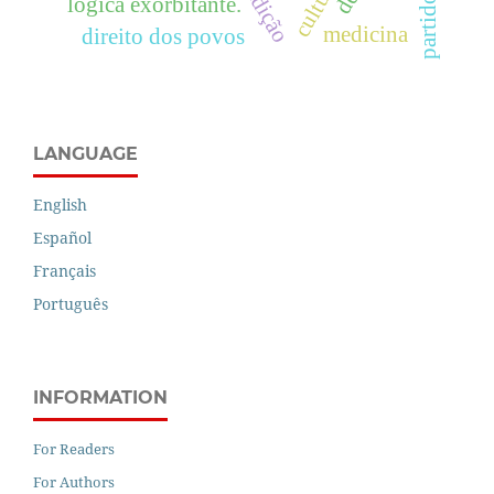
cultura
lógica exorbitante.
partido
medicina
direito dos povos
LANGUAGE
English
Español
Français
Português
INFORMATION
For Readers
For Authors