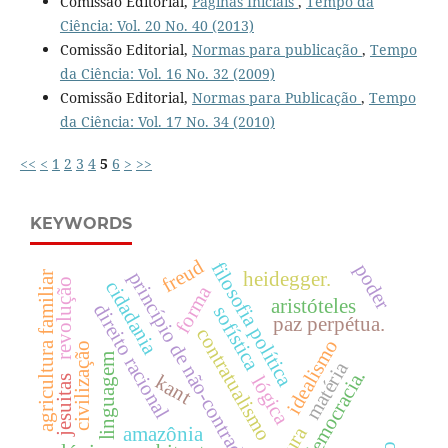
Comissão Editorial,
Páginas Iniciais
,
Tempo da
Ciência: Vol. 20 No. 40 (2013)
Comissão Editorial,
Normas para publicação
,
Tempo
da Ciência: Vol. 16 No. 32 (2009)
Comissão Editorial,
Normas para Publicação
,
Tempo
da Ciência: Vol. 17 No. 34 (2010)
<<
<
1
2
3
4
5
6
>
>>
KEYWORDS
freud
filosofia política
poder
princípio de não-contradição
heidegger.
agricultura familiar
revolução
cidadania
forma
aristóteles
direito racional
sofística
paz perpétua.
contratualismo
idealismo
civilização
linguagem
matéria
democracia.
kant
lógica
jesuitas
amazônia