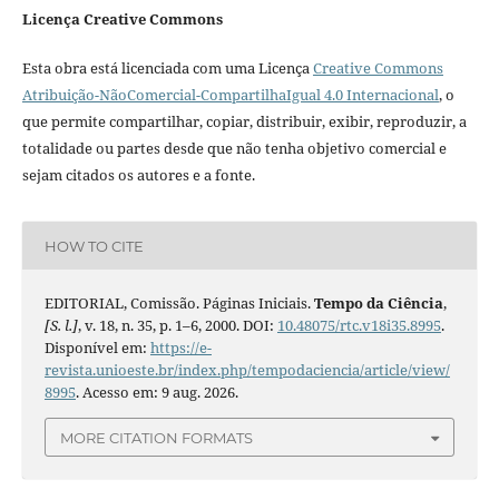
Licença Creative Commons
Esta obra está licenciada com uma Licença
Creative Commons
Atribuição-NãoComercial-CompartilhaIgual 4.0 Internacional
, o
que permite compartilhar, copiar, distribuir, exibir, reproduzir, a
totalidade ou partes desde que não tenha objetivo comercial e
sejam citados os autores e a fonte.
HOW TO CITE
EDITORIAL, Comissão. Páginas Iniciais.
Tempo da Ciência
,
[S. l.]
, v. 18, n. 35, p. 1–6, 2000. DOI:
10.48075/rtc.v18i35.8995
.
Disponível em:
https://e-
revista.unioeste.br/index.php/tempodaciencia/article/view/
8995
. Acesso em: 9 aug. 2026.
MORE CITATION FORMATS