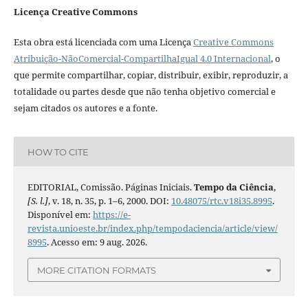
Licença Creative Commons
Esta obra está licenciada com uma Licença
Creative Commons
Atribuição-NãoComercial-CompartilhaIgual 4.0 Internacional
, o
que permite compartilhar, copiar, distribuir, exibir, reproduzir, a
totalidade ou partes desde que não tenha objetivo comercial e
sejam citados os autores e a fonte.
HOW TO CITE
EDITORIAL, Comissão. Páginas Iniciais.
Tempo da Ciência
,
[S. l.]
, v. 18, n. 35, p. 1–6, 2000. DOI:
10.48075/rtc.v18i35.8995
.
Disponível em:
https://e-
revista.unioeste.br/index.php/tempodaciencia/article/view/
8995
. Acesso em: 9 aug. 2026.
MORE CITATION FORMATS